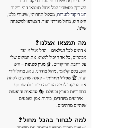
מבוגרים.מחפשים בתי ספר לריקוד בהוד 
השרון? בסטודיו הכל מחול תמצאו חוגי ריקוד 
חוג ריקוד לנערות
, מסלול תחרותי, שיעורי בלט, 
היפ הופ, מחול מודרני ועוד. הצטרפו למשפחה 
שלנו!
מה תמצאו אצלנו?
💃 
חוגים לכל הגילאים
 – החל מגיל 3 ועד 
מבוגרים, כל אחד יכול למצוא את המקום שלו 
על רחבת הריקודים. 🩰 
מגוון סגנונות
 – היפ 
הופ, בלט קלאסי, מחול מודרני, ג'אז, מחול לירי 
ועוד. 🏆 
מסלול תחרותי
 – לאלה שרוצים לקחת 
את הריקוד לרמה הגבוהה ביותר ולהשתתף 
בתחרויות בארץ ובעולם. 🎭 
סדנאות והופעות
– אירועים מיוחדים, כיתות אמן ומופעים 
שנתיים מרהיבים.
למה לבחור בהכל מחול?
✅ צוות מורים מקצועי ומנוסה עם תשוקה 