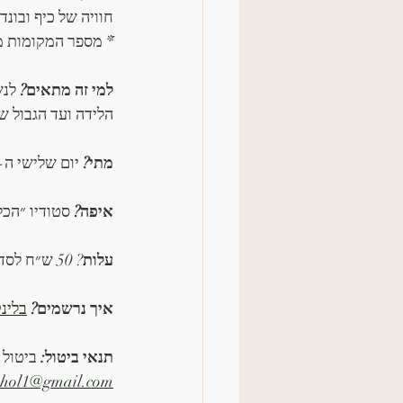
חוויה של כיף ובונד
ֿ* מספר המקומות מ
למי זה מתאים?
הלידה ועד הגבול 
מתי? 
יום שלישי ה-29.4 בין השעות 11:00-11:50 
איפה? 
סטודיו ״הכל מחול״, ד
עלות
? 50 ש״ח לסדנא 
איך נרשמים?
בלינ
תנאי ביטול:
​ביטול עסקה ניתן
hol1@gmail.com