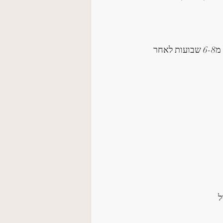
 לנשים לאחר משכב לידה ומצב רפואי תקין שמאפשר השתתפות (החל מ6-8 שבועות לאחר 